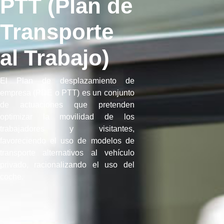
PTT (Plan de
Transporte
al Trabajo)
El Plan de desplazamiento de
empresa (PDE o PTT) es un conjunto
de actuaciones que pretenden
optimizar la movilidad de los
trabajadores y visitantes,
favoreciendo el uso de modelos de
transporte alternativos al vehículo
privado, racionalizando el uso del
coche.